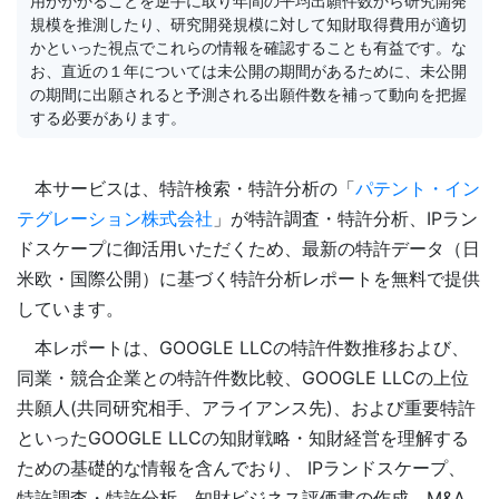
用がかかることを逆手に取り年間の平均出願件数から研究開発
規模を推測したり、研究開発規模に対して知財取得費用が適切
かといった視点でこれらの情報を確認することも有益です。な
お、直近の１年については未公開の期間があるために、未公開
の期間に出願されると予測される出願件数を補って動向を把握
する必要があります。
本サービスは、特許検索・特許分析の「
パテント・イン
テグレーション株式会社
」が特許調査・特許分析、IPラン
ドスケープに御活用いただくため、最新の特許データ（日
米欧・国際公開）に基づく特許分析レポートを無料で提供
しています。
本レポートは、GOOGLE LLCの特許件数推移および、
同業・競合企業との特許件数比較、GOOGLE LLCの上位
共願人(共同研究相手、アライアンス先)、および重要特許
といったGOOGLE LLCの知財戦略・知財経営を理解する
ための基礎的な情報を含んでおり、 IPランドスケープ、
特許調査・特許分析、知財ビジネス評価書の作成、M&A