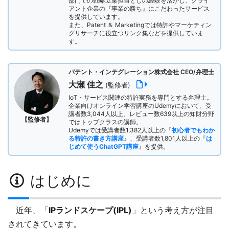
部門での戦略立案担当としの経験を活かし、クライ
アント企業の『事業の勝ち』にこだわったサービス
を提供しています。
また、Patent ＆ Marketingでは特許やマーケティン
グリサーチに役立つリンク集などを提供していま
す。
パテント・インテグレーション株式会社 CEO/弁理士
大瀬 佳之
(監修者)
IoT・サービス関連の特許実務を専門とする弁理士。
企業向けオンライン学習講座のUdemyにおいて、受
講者数3,044人以上、レビュー数639以上の知財分野
【監修者】
ではトップクラスの講師。
Udemyでは受講者数1,382人以上の『
初心者でもわか
る特許の書き方講座
』、受講者数1,801人以上の『
は
じめて使うChatGPT講座
』を提供。
はじめに
近年、「
IPランドスケープ(IPL)
」という考え方が注目
されてきています。