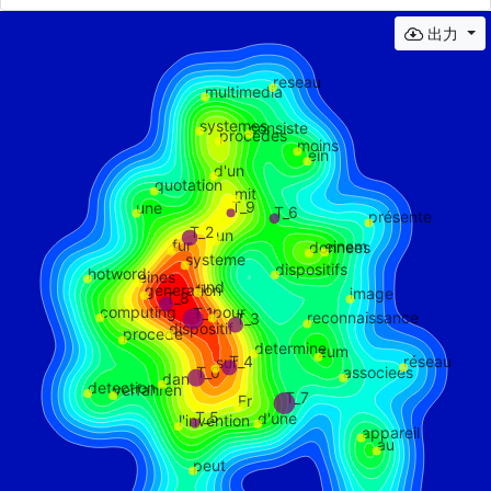
出力
reseau
multimedia
systemes
consiste
procedes
moins
ein
d'un
quotation
mit
T_9
une
T_6
présente
T_2
un
fur
einem
donnees
systeme
dispositifs
hotword
eines
und
generation
image
T_8
computing
pour
T_1
reconnaissance
T_3
dispositif
procede
determine
zum
réseau
T_4
sur
T_0
associees
dan
detection
verfahren
T_7
Fr
T_5
d'une
l'invention
appareil
au
peut