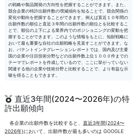
の戦略や製品開発の方向性を把握することができます。また、
競合企業の特許出願件数の増減傾向を知ることで、競合関係の
変化や動向を把握することができます。例えば直近１０年間の
出願件数の順位と直近３年間の出願件数の順位とを比較するこ
とで、順位の上下による業界内でのポジショニングの変動を把
握することができます。このような情報をもとに、知財戦略に
おいて最も重要な自社の出願戦略を見直すことができます。な
お、パテントインテグレーションレポートでは、国内及び主要
国の企業や注目技術分野などの出願件数上位１０００件までの
テーマでレポートを作成しているので、ここに挙がっていない
関連する他の企業や技術分野と比較することで、より有益な示
唆を得ることもできます。
直近3年間(2024〜2026年)の特
許出願傾向
各企業の出願件数を比較すると、
直近3年間(2024〜
2026年)
において、出願件数が最も多いのは GOOGLE