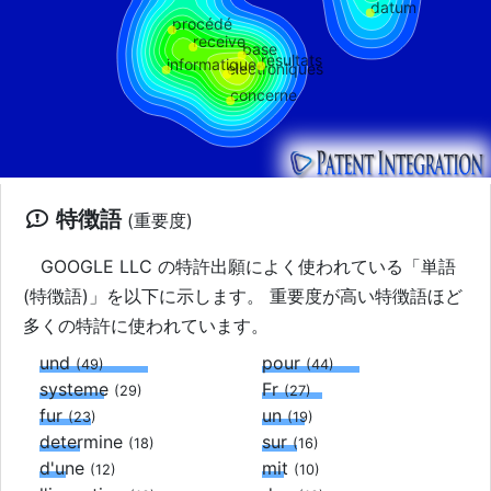
datum
procédé
receive
base
resultats
informatique
electroniques
concerne
特徴語
(重要度)
GOOGLE LLC の特許出願によく使われている「単語
(特徴語)」を以下に示します。 重要度が高い特徴語ほど
多くの特許に使われています。
und
pour
(49)
(44)
systeme
Fr
(29)
(27)
fur
un
(23)
(19)
determine
sur
(18)
(16)
d'une
mit
(12)
(10)